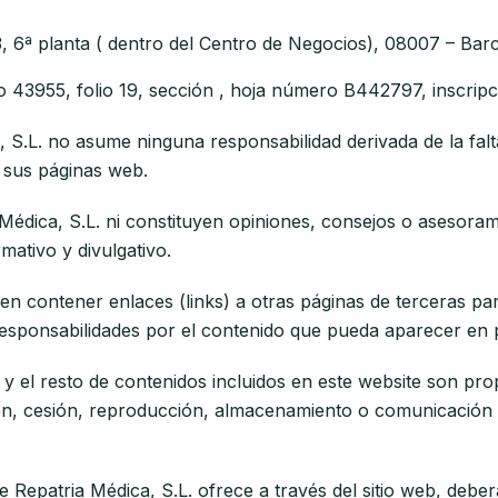
 3, 6ª planta ( dentro del Centro de Negocios), 08007 – Ba
o 43955, folio 19, sección , hoja número B442797, inscripc
a, S.L. no asume ninguna responsabilidad derivada de la falt
 sus páginas web.
édica, S.L. ni constituyen opiniones, consejos o asesorami
mativo y divulgativo.
en contener enlaces (links) a otras páginas de terceras pa
responsabilidades por el contenido que pueda aparecer en 
y el resto de contenidos incluidos en este website son pro
ción, cesión, reproducción, almacenamiento o comunicación p
e Repatria Médica, S.L. ofrece a través del sitio web, deb